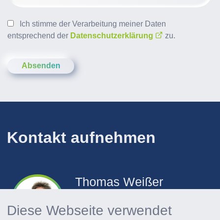
Ich stimme der Verarbeitung meiner Daten
entsprechend der
Datenschutzerklärung
zu.
Absenden
Kontakt aufnehmen
Thomas
Weißer
+49 6154 6998 28
Diese Webseite verwendet
E-Mail senden